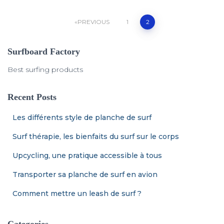
Posts
PREVIOUS
1
2
navigation
Surfboard Factory
Best surfing products
Recent Posts
Les différents style de planche de surf
Surf thérapie, les bienfaits du surf sur le corps
Upcycling, une pratique accessible à tous
Transporter sa planche de surf en avion
Comment mettre un leash de surf ?