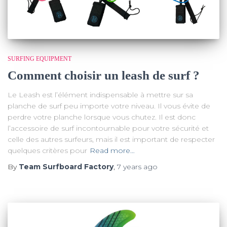
SURFING EQUIPMENT
Comment choisir un leash de surf ?
Le Leash est l’élément indispensable à mettre sur sa
planche de surf peu importe votre niveau. Il vous évite de
perdre votre planche lorsque vous chutez. Il est donc
l’accessoire de surf incontournable pour votre sécurité et
celle des autres surfeurs, mais il est important de respecter
quelques critères pour
Read more…
By
Team Surfboard Factory
,
7 years
ago