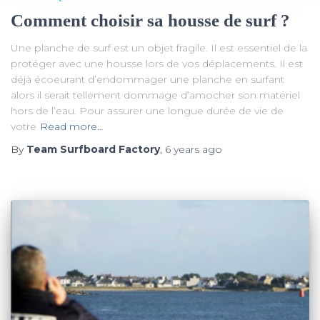
Comment choisir sa housse de surf ?
Une planche de surf est un objet fragile. Il est essentiel de la
protéger avec une housse lors de vos déplacements. Il est
déjà écoeurant d’endommager une planche en surfant
alors il serait tellement dommage d’amocher son matériel
hors de l’eau. Pour assurer une longue durée de vie de
votre
Read more…
By
Team Surfboard Factory
,
6 years
ago