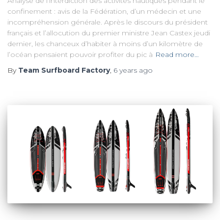
Analyse de l’interdiction des activités nautiques pendant le
confinement : avis de la Fédération, d’un médecin et une
incompréhension générale. Après le discours du président
français et l’allocution du premier ministre Jean Castex jeudi
dernier, les chanceux d’habiter à moins d’un kilomètre de
l’océan pensaient pouvoir profiter du pic à
Read more…
By
Team Surfboard Factory
,
6 years
ago