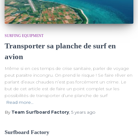
SURFING EQUIPMENT
Transporter sa planche de surf en
avion
Même si en ces temps de crise sanitaire, parler de voyage
peut paraitre incongru. On prend le risque ! Se faire rêver en
parlant d’eaux chaudes n’est pas forcément un crime. Le
but de cet article est de faire un point complet sur les
possibilités de transporter d’une planche de surf
Read more…
By
Team Surfboard Factory
,
5 years
ago
Surfboard Factory