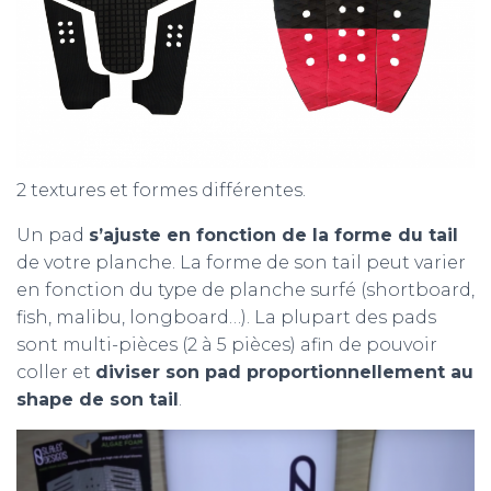
2 textures et formes différentes.
Un pad
s’ajuste en fonction de la forme du tail
de votre planche. La forme de son tail peut varier
en fonction du type de planche surfé (shortboard,
fish, malibu, longboard…). La plupart des pads
sont multi-pièces (2 à 5 pièces) afin de pouvoir
coller et
diviser son pad proportionnellement au
shape de son tail
.