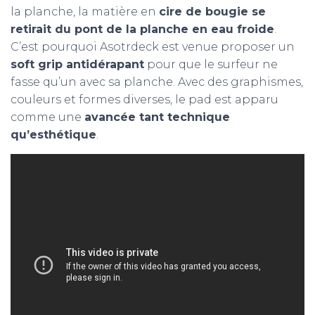
la planche, la matière en
cire de bougie se
retirait du pont de la planche en eau froide
.
C’est pourquoi Asotrdeck est venue proposer un
soft grip antidérapant
pour que le surfeur ne
fasse qu’un avec sa planche. Avec des graphismes,
couleurs et formes diverses, le pad est apparu
comme une
avancée tant technique
qu’esthétique
.