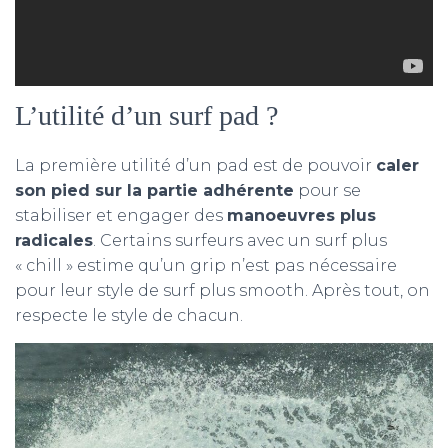
L’utilité d’un surf pad ?
La première utilité d’un pad est de pouvoir
caler
son pied sur la partie adhérente
pour se
stabiliser et engager des
manoeuvres plus
radicales
. Certains surfeurs avec un surf plus
« chill » estime qu’un grip n’est pas nécessaire
pour leur style de surf plus smooth. Après tout, on
respecte le style de chacun.