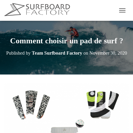
T
O
G
G
L
Comment choisir un pad de surf ?
E
N
Published by
Team Surfboard Factory
on
November 30, 2020
A
V
I
G
A
T
I
O
N