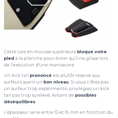
Cette cale en mousse supérieure
bloque votre
pied
à la planche pour éviter qu’il ne glisse lors
de l’exécution d’une manoeuvre.
Un kick tail
prononcé
est plutôt réservé aux
surfeurs ayant un
bon niveau
. Si vous n’êtes pas
un surfeur trop expérimenté, privilégiez un kick
tail pas trop surélevé, évitant de
possibles
déséquilibres
.
L’épaisseur varie entre 12 et 15 mm en fonction du